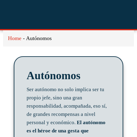
Saltar
Saltar
Saltar
a
al
al
la
contenido
pie
navegación
principal
de
principal
página
Home
-
Autónomos
Autónomos
Ser autónomo no solo implica ser tu
propio jefe, sino una gran
responsabilidad, acompañada, eso sí,
de grandes recompensas a nivel
personal y económico.
El autónomo
es el héroe de una gesta que