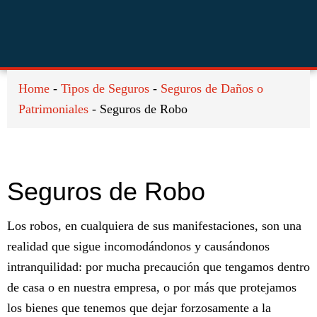
Saltar
Saltar
Saltar
a
al
al
la
contenido
pie
navegación
principal
de
principal
página
Home
-
Tipos de Seguros
-
Seguros de Daños o
Patrimoniales
-
Seguros de Robo
Seguros de Robo
Los robos, en cualquiera de sus manifestaciones, son una
realidad que sigue incomodándonos y causándonos
intranquilidad: por mucha precaución que tengamos dentro
de casa o en nuestra empresa, o por más que protejamos
los bienes que tenemos que dejar forzosamente a la