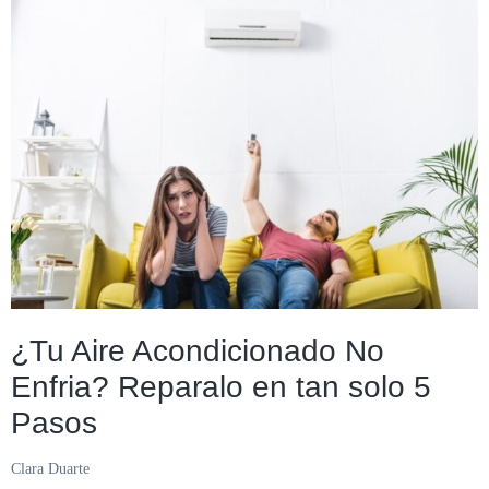
de
Parquet
en
tu
casa
como
un
profesional?
¿Tu Aire Acondicionado No
Enfria? Reparalo en tan solo 5
Pasos
Clara Duarte