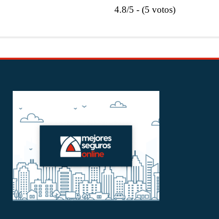
Pastillas
4.8/5 - (5 votos)
de
Freno
de
tu
Coche
en
solo
5
Pasos?