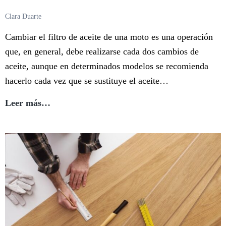
Clara Duarte
Cambiar el filtro de aceite de una moto es una operación
que, en general, debe realizarse cada dos cambios de
aceite, aunque en determinados modelos se recomienda
hacerlo cada vez que se sustituye el aceite…
¿Cómo
Leer más…
Cambiar
el
Filtro
de
Aceite
de
tu
Moto