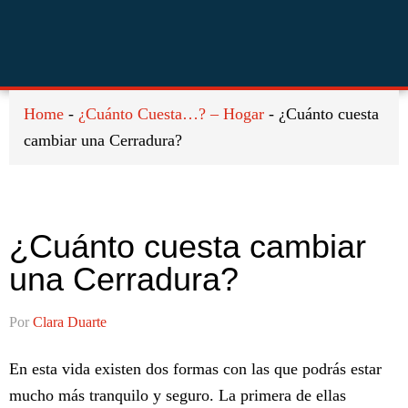
Saltar
Saltar
Saltar
a
al
al
la
contenido
pie
navegación
principal
de
principal
página
Home
-
¿Cuánto Cuesta…? – Hogar
-
¿Cuánto cuesta
cambiar una Cerradura?
¿Cuánto cuesta cambiar
una Cerradura?
Por
Clara Duarte
En esta vida existen dos formas con las que podrás estar
mucho más tranquilo y seguro. La primera de ellas