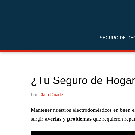
Saltar
Saltar
Saltar
a
al
al
la
contenido
pie
navegación
principal
de
principal
página
Home
-
Mejores Consejos y Trucos de Manit
SEGURO DE DE
reparaciones de electrodomésticos?
¿Tu Seguro de Hogar 
Por
Clara Duarte
Mantener nuestros electrodomésticos en buen e
surgir
averías y problemas
que requieren repar