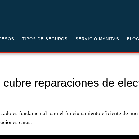
as
-
Mejores Consejos y Trucos de Manitas para tu Casa y Jar
CESOS
TIPOS DE SEGUROS
SERVICIO MANITAS
BLO
cubre reparaciones de elec
stado es fundamental para el funcionamiento eficiente de nue
aciones caras.