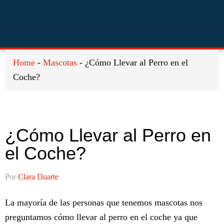
Saltar
Saltar
Saltar
a
al
al
la
contenido
pie
navegación
principal
de
principal
página
Home
-
Mascotas
-
¿Cómo Llevar al Perro en el
Coche?
¿Cómo Llevar al Perro en
el Coche?
Por
Clara Duarte
La mayoría de las personas que tenemos mascotas nos
preguntamos cómo llevar al perro en el coche ya que